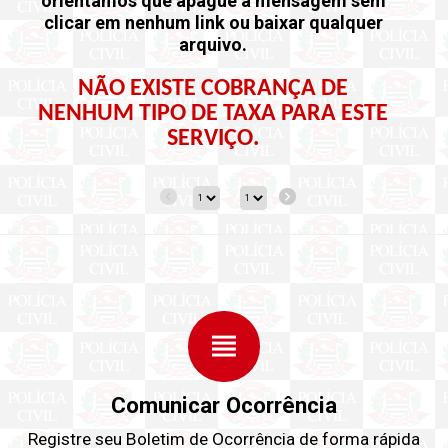
m sem
orientamos que apague a mensagem sem
alquer
clicar em nenhum link ou baixar qualquer
arquivo.
E
NÃO EXISTE COBRANÇA DE
 ESTE
NENHUM TIPO DE TAXA PARA ESTE
SERVIÇO.
view_headline
Comunicar Ocorrência
Registre seu Boletim de Ocorrência de forma rápida