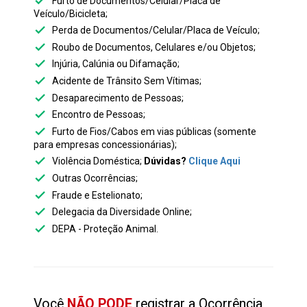
check
Furto de Documentos/Celular/Placa de
Veículo/Bicicleta;
check
Perda de Documentos/Celular/Placa de Veículo;
check
Roubo de Documentos, Celulares e/ou Objetos;
check
Injúria, Calúnia ou Difamação;
check
Acidente de Trânsito Sem Vítimas;
check
Desaparecimento de Pessoas;
check
Encontro de Pessoas;
check
Furto de Fios/Cabos em vias públicas (somente
para empresas concessionárias);
check
Violência Doméstica;
Dúvidas?
Clique Aqui
check
Outras Ocorrências;
check
Fraude e Estelionato;
check
Delegacia da Diversidade Online;
check
DEPA - Proteção Animal.
Você
NÃO PODE
registrar a Ocorrência