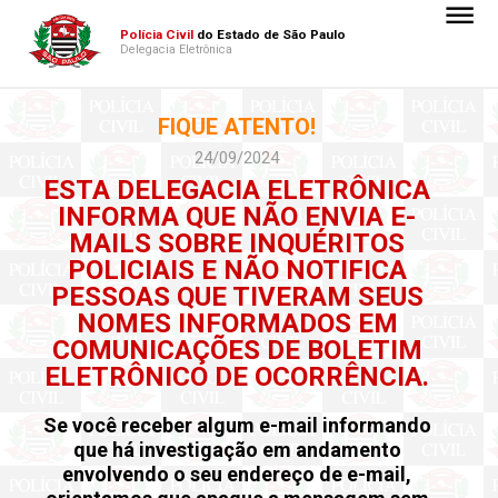
dehaze
Polícia Civil
do Estado de São Paulo
Delegacia Eletrônica
FIQUE ATENTO!
24/09/2024
NICA
ESTA DELEGACIA ELETRÔNICA
 E-
INFORMA QUE NÃO ENVIA E-
OS
MAILS SOBRE INQUÉRITOS
ICA
POLICIAIS E NÃO NOTIFICA
SEUS
PESSOAS QUE TIVERAM SEUS
EM
NOMES INFORMADOS EM
TIM
COMUNICAÇÕES DE BOLETIM
CIA.
ELETRÔNICO DE OCORRÊNCIA.
rmando
Se você receber algum e-mail informando
nto
que há investigação em andamento
ail,
envolvendo o seu endereço de e-mail,